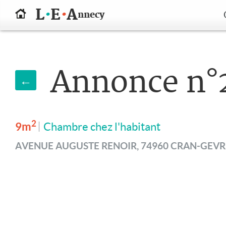
.
.
L
E
A
nnecy
Annonce n°
←
2
9m
Chambre chez l'habitant
AVENUE AUGUSTE RENOIR, 74960 CRAN-GEVR