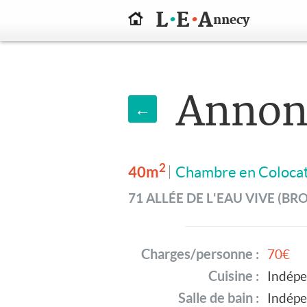
.
.
L
E
A
nnecy
Annon
←
2
40m
Chambre en Coloca
71 ALLÉE DE L'EAU VIVE (BRO
Charges/personne :
70€
Cuisine :
Indép
Salle de bain :
Indép