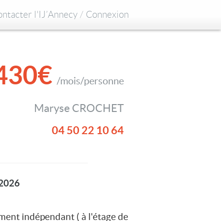
ntacter l'IJ’Annecy
/
Connexion
430€
/mois/personne
Maryse CROCHET
04 50 22 10 64
 2026
ent indépendant ( à l'étage de