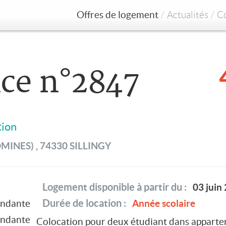
Offres de logement
/
Actualités
/
Co
ce n°2847
tion
MINES) , 74330 SILLINGY
Logement disponible à partir du :
03 juin
Durée de location :
Année scolaire
endante
endante
Colocation pour deux étudiant dans appartem