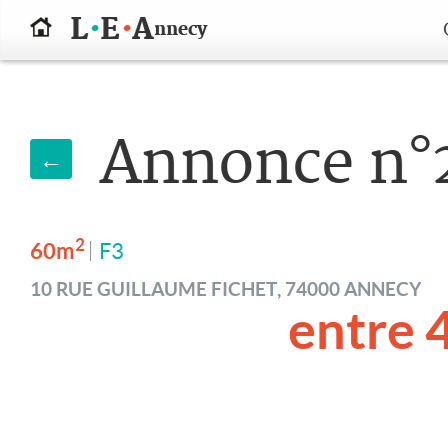
.
.
L
E
A
nnecy
Annonce n°
←
2
60m
F3
10 RUE GUILLAUME FICHET, 74000 ANNECY
entre 